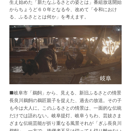
生え始めた「新たなふるさとの姿とは」番組放送開始
からちょうど６０年となる今、改めて「令和におけ
る、ふるさととは何か」を考えます。
■岐阜市「鵜飼」から、見える、新旧ふるさとの情景
長良川鵜飼の鵜匠親子を捉えた、過去の放送。その子
も今は大人に。このふるさとの情景は、一面的な伝統
だけでは語れない。岐阜提灯、岐阜うちわ、芸妓さま
ざまな伝統芸能が折り重なる風景それが「ぎふ長良川
鵜飼」。一方で、後継者不足は切っても切り離せない