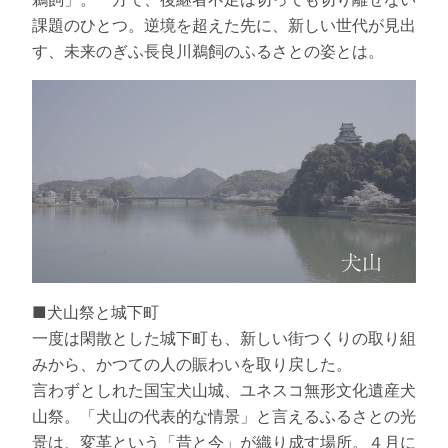
課題のひとつ。逆境を超えた先に、新しい世代が見出
す、未来のぎふ長良川鵜飼のふるさとの姿とは。
■犬山祭と城下町
一度は閑散とした城下町も、新しい街つくりの取り組
みから、かつての人の賑わいを取り戻した。
言わずとしれた国宝犬山城、ユネスコ無形文化遺産犬
山祭。「犬山の代表的な情景」と言えるふるさとの光
景は、変革という「昔と今」が織り成す場所。４月に