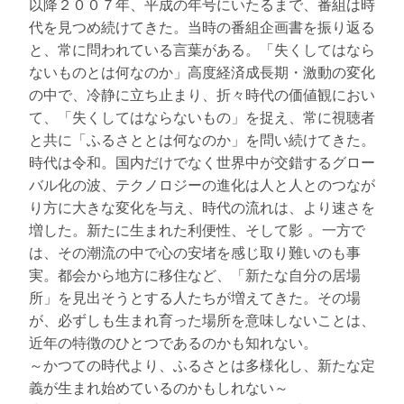
以降２００７年、平成の年号にいたるまで、番組は時
代を見つめ続けてきた。当時の番組企画書を振り返る
と、常に問われている言葉がある。「失くしてはなら
ないものとは何なのか」高度経済成長期・激動の変化
の中で、冷静に立ち止まり、折々時代の価値観におい
て、「失くしてはならないもの」を捉え、常に視聴者
と共に「ふるさととは何なのか」を問い続けてきた。
時代は令和。国内だけでなく世界中が交錯するグロー
バル化の波、テクノロジーの進化は人と人とのつなが
り方に大きな変化を与え、時代の流れは、より速さを
増した。新たに生まれた利便性、そして影 。一方で
は、その潮流の中で心の安堵を感じ取り難いのも事
実。都会から地方に移住など、「新たな自分の居場
所」を見出そうとする人たちが増えてきた。その場
が、必ずしも生まれ育った場所を意味しないことは、
近年の特徴のひとつであるのかも知れない。
～かつての時代より、ふるさとは多様化し、新たな定
義が生まれ始めているのかもしれない～